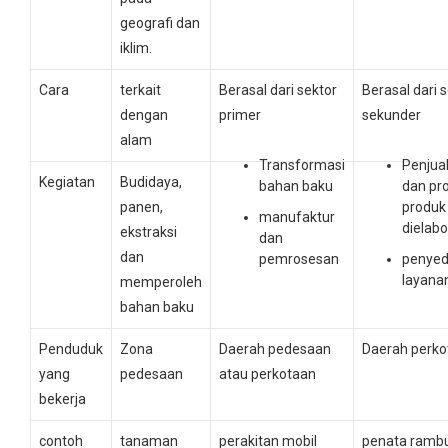
geografi dan
iklim.
Cara
terkait
Berasal dari sektor
Berasal dari 
dengan
primer
sekunder
alam
Transformasi
Penjua
Kegiatan
Budidaya,
bahan baku
dan pr
panen,
produk
manufaktur
dielabo
ekstraksi
dan
dan
pemrosesan
penyed
layana
memperoleh
bahan baku
Penduduk
Zona
Daerah pedesaan
Daerah perko
yang
pedesaan
atau perkotaan
bekerja
contoh
tanaman
perakitan mobil
penata ramb