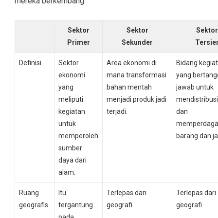
mereka berkembang.
Sektor
Sektor
Sektor
Primer
Sekunder
Tersie
Definisi
Sektor
Area ekonomi di
Bidang kegia
ekonomi
mana transformasi
yang bertan
yang
bahan mentah
jawab untuk
meliputi
menjadi produk jadi
mendistribus
kegiatan
terjadi.
dan
untuk
memperdaga
memperoleh
barang dan ja
sumber
daya dari
alam.
Ruang
Itu
Terlepas dari
Terlepas dari
geografis
tergantung
geografi.
geografi.
pada