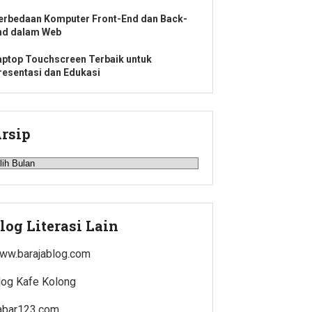
erbedaan Komputer Front-End dan Back-
nd dalam Web
aptop Touchscreen Terbaik untuk
resentasi dan Edukasi
rsip
rsip
log Literasi Lain
ww.barajablog.com
log Kafe Kolong
abar123.com