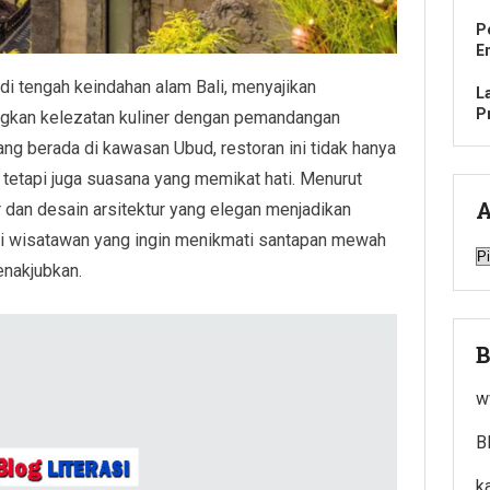
P
E
di tengah keindahan alam Bali, menyajikan
L
P
kan kelezatan kuliner dengan pemandangan
g berada di kawasan Ubud, restoran ini tidak hanya
 tetapi juga suasana yang memikat hati. Menurut
A
r dan desain arsitektur yang elegan menjadikan
gi wisatawan yang ingin menikmati santapan mewah
A
nakjubkan.
B
w
B
k