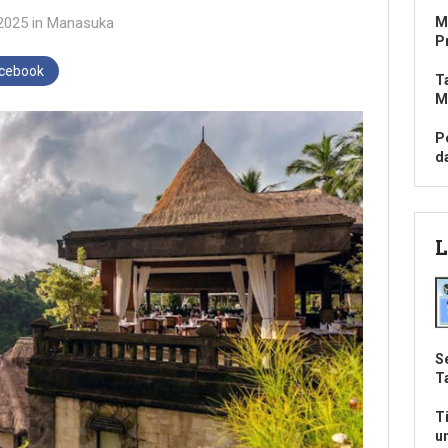
2025
in
Manasuka
M
P
acebook
T
M
P
d
L
S
T
T
u