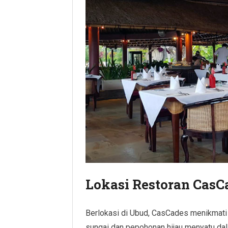
Lokasi Restoran Cas
Berlokasi di Ubud, CasCades menikma
sungai dan pepohonan hijau menyatu da