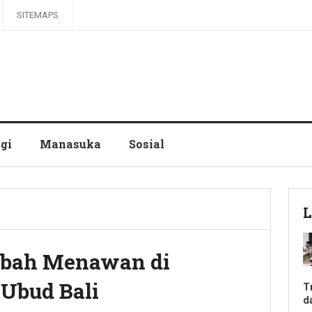
SITEMAPS
gi
Manasuka
Sosial
L
bah Menawan di
 Ubud Bali
T
d