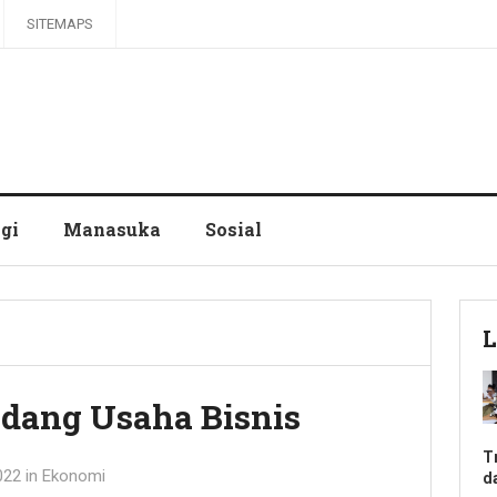
SITEMAPS
gi
Manasuka
Sosial
L
Bidang Usaha Bisnis
T
022
in
Ekonomi
d