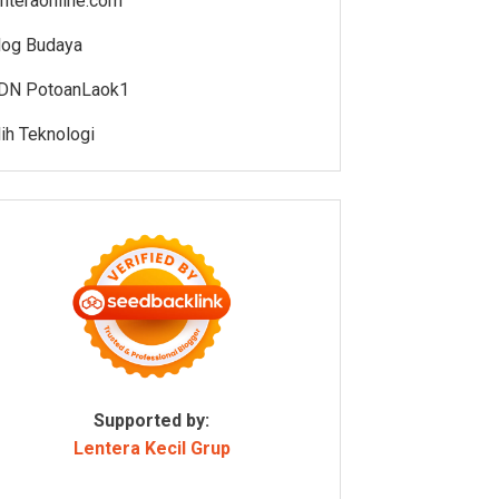
enteraonline.com
log Budaya
DN PotoanLaok1
lih Teknologi
Supported by:
Lentera Kecil Grup