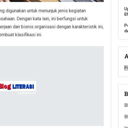
U
ng digunakan untuk menunjuk jenis kegiatan
E
sahaan. Dengan kata lain, ini berfungsi untuk
P
jaan dan bisnis organisasi dengan karakteristik ini,
d
buat klasifikasi ini.
A
A
B
B
B