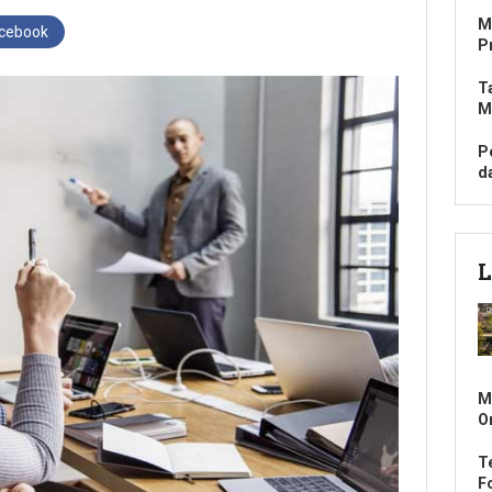
M
acebook
P
T
M
P
d
L
M
O
T
Fo