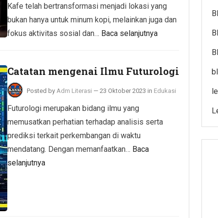
Kafe telah bertransformasi menjadi lokasi yang
B
bukan hanya untuk minum kopi, melainkan juga dan
B
fokus aktivitas sosial dan…
Baca selanjutnya
B
Catatan mengenai Ilmu Futurologi
b
l
Posted by
Adm Literasi
—
23 Oktober 2023
in
Edukasi
Futurologi merupakan bidang ilmu yang
L
memusatkan perhatian terhadap analisis serta
prediksi terkait perkembangan di waktu
mendatang. Dengan memanfaatkan…
Baca
selanjutnya