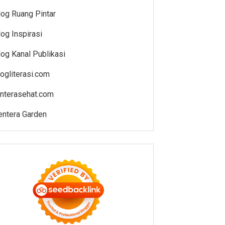
log Ruang Pintar
log Inspirasi
log Kanal Publikasi
logliterasi.com
enterasehat.com
entera Garden