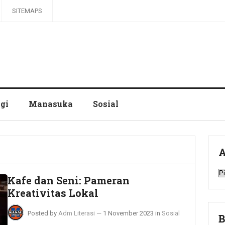
SITEMAPS
gi
Manasuka
Sosial
A
A
Kafe dan Seni: Pameran
Kreativitas Lokal
Posted by
Adm Literasi
—
1 November 2023
in
Sosial
B