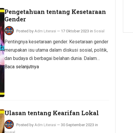
Pengetahuan tentang Kesetaraan
Gender
Posted by
Adm Literasi
—
17 Oktober 2023
in
Sosial
Pentingnya kesetaraan gender. Kesetaraan gender
merupakan isu utama dalam diskusi sosial, politik,
dan budaya di berbagai belahan dunia. Dalam…
Baca selanjutnya
Ulasan tentang Kearifan Lokal
Posted by
Adm Literasi
—
30 September 2023
in
Sosial