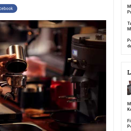
M
acebook
P
T
M
P
d
L
M
K
F
Pe