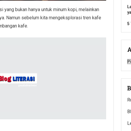
L
asi yang bukan hanya untuk minum kopi, melainkan
y
daya. Namun sebelum kita mengeksplorasi tren kafe
5
kembangan kafe.
A
A
B
R
B
L