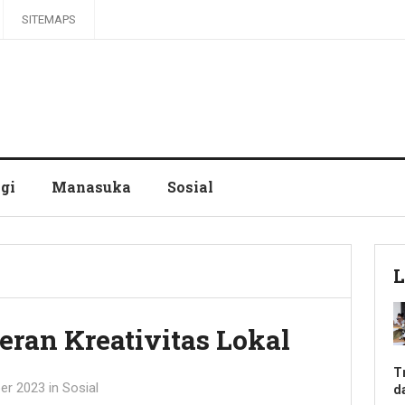
SITEMAPS
gi
Manasuka
Sosial
L
eran Kreativitas Lokal
T
er 2023
in
Sosial
d