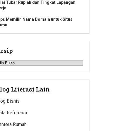
ilai Tukar Rupiah dan Tingkat Lapangan
erja
ips Memilih Nama Domain untuk Situs
amu
rsip
rsip
log Literasi Lain
log Bisnis
ata Referensi
entera Rumah