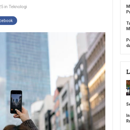
25
in
Teknologi
M
P
acebook
T
M
P
d
L
S
I
R