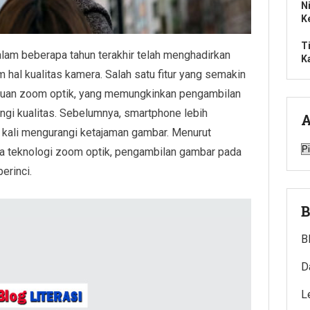
N
K
T
am beberapa tahun terakhir telah menghadirkan
K
 hal kualitas kamera. Salah satu fitur yang semakin
uan zoom optik, yang memungkinkan pengambilan
ngi kualitas. Sebelumnya, smartphone lebih
A
 kali mengurangi ketajaman gambar. Menurut
A
ya teknologi zoom optik, pengambilan gambar pada
perinci.
B
B
D
L