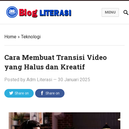
MENU
Blog Literasi
Home
»
Teknologi
Cara Membuat Transisi Video
yang Halus dan Kreatif
Posted by
Adm Literasi
—
30 Januari 2025
Share on
Share on
Twitter
Facebook