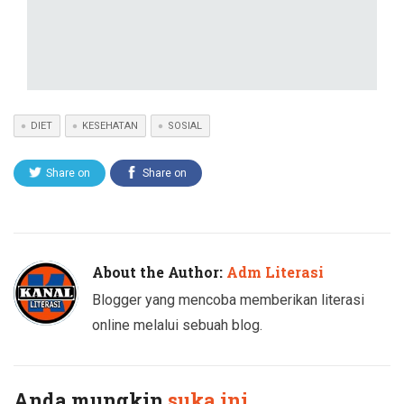
DIET
KESEHATAN
SOSIAL
Share on
Share on
Twitter
Facebook
About the Author:
Adm Literasi
Blogger yang mencoba memberikan literasi
online melalui sebuah blog.
Anda mungkin
suka ini