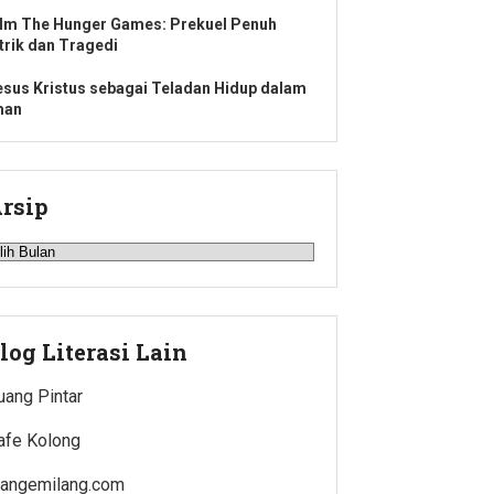
ilm The Hunger Games: Prekuel Penuh
ntrik dan Tragedi
esus Kristus sebagai Teladan Hidup dalam
man
rsip
rsip
log Literasi Lain
uang Pintar
afe Kolong
iangemilang.com