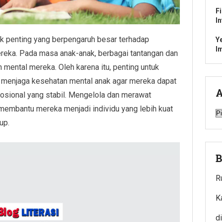
F
I
 penting yang berpengaruh besar terhadap
Y
I
eka. Pada masa anak-anak, berbagai tantangan dan
ental mereka. Oleh karena itu, penting untuk
 menjaga kesehatan mental anak agar mereka dapat
A
osional yang stabil. Mengelola dan merawat
 membantu mereka menjadi individu yang lebih kuat
A
up.
B
R
K
d