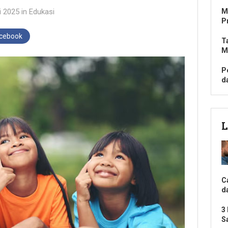
i 2025
in
Edukasi
M
P
acebook
T
M
P
d
L
C
d
3
S