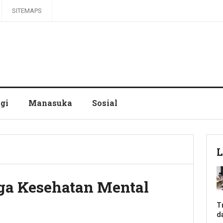
SITEMAPS
gi
Manasuka
Sosial
L
aga Kesehatan Mental
T
d