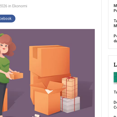
2026
in
Ekonomi
M
P
acebook
T
M
P
d
L
T
D
C