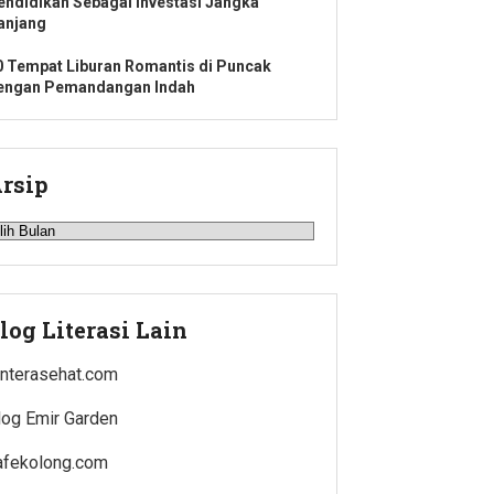
endidikan Sebagai Investasi Jangka
anjang
0 Tempat Liburan Romantis di Puncak
engan Pemandangan Indah
rsip
rsip
log Literasi Lain
enterasehat.com
log Emir Garden
afekolong.com