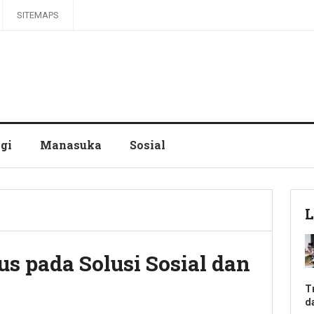
SITEMAPS
gi
Manasuka
Sosial
L
us pada Solusi Sosial dan
T
d