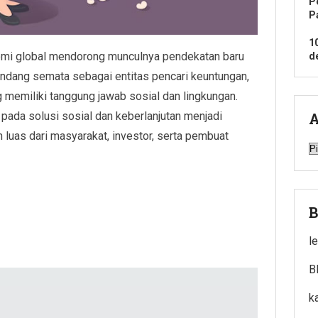
P
P
1
nomi global mendorong munculnya pendekatan baru
d
pandang semata sebagai entitas pencari keuntungan,
 memiliki tanggung jawab sosial dan lingkungan.
 pada solusi sosial dan keberlanjutan menjadi
A
luas dari masyarakat, investor, serta pembuat
A
B
l
B
k