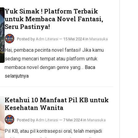
Yuk Simak ! Platform Terbaik
untuk Membaca Novel Fantasi,
Seru Pastinya!
Posted by
Adm Literasi
—
15 Mei 2024
in
Manasuka
Hai, pembaca pecinta novel fantasi! Jika kamu
sedang mencari tempat atau platform untuk
membaca novel dengan genre yang…
Baca
selanjutnya
Ketahui 10 Manfaat Pil KB untuk
Kesehatan Wanita
Posted by
Adm Literasi
—
7 Mei 2024
in
Manasuka
Pil KB, atau pil kontrasepsi oral, telah menjadi