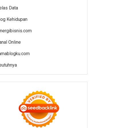
elas Data
log Kehidupan
inergibisnis.com
anal Online
amablogku.com
eutuhnya