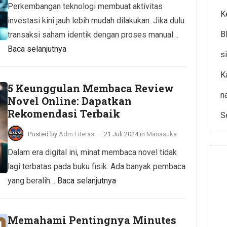
Perkembangan teknologi membuat aktivitas
K
investasi kini jauh lebih mudah dilakukan. Jika dulu
B
transaksi saham identik dengan proses manual…
Baca selanjutnya
s
K
5 Keunggulan Membaca Review
n
Novel Online: Dapatkan
Rekomendasi Terbaik
S
Posted by
Adm Literasi
—
21 Juli 2024
in
Manasuka
Dalam era digital ini, minat membaca novel tidak
lagi terbatas pada buku fisik. Ada banyak pembaca
yang beralih…
Baca selanjutnya
Memahami Pentingnya Minutes