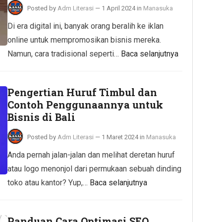
Posted by
Adm Literasi
—
1 April 2024
in
Manasuka
Di era digital ini, banyak orang beralih ke iklan
online untuk mempromosikan bisnis mereka.
Namun, cara tradisional seperti…
Baca selanjutnya
Pengertian Huruf Timbul dan
Contoh Penggunaannya untuk
Bisnis di Bali
Posted by
Adm Literasi
—
1 Maret 2024
in
Manasuka
Anda pernah jalan-jalan dan melihat deretan huruf
atau logo menonjol dari permukaan sebuah dinding
toko atau kantor? Yup,…
Baca selanjutnya
Panduan Cara Optimasi SEO