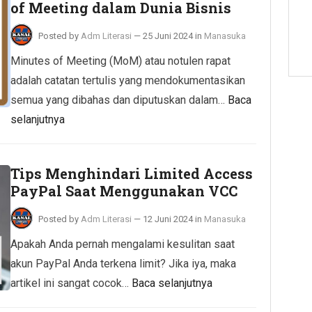
of Meeting dalam Dunia Bisnis
Posted by
Adm Literasi
—
25 Juni 2024
in
Manasuka
Minutes of Meeting (MoM) atau notulen rapat
adalah catatan tertulis yang mendokumentasikan
semua yang dibahas dan diputuskan dalam…
Baca
selanjutnya
Tips Menghindari Limited Access
PayPal Saat Menggunakan VCC
Posted by
Adm Literasi
—
12 Juni 2024
in
Manasuka
Apakah Anda pernah mengalami kesulitan saat
akun PayPal Anda terkena limit? Jika iya, maka
artikel ini sangat cocok…
Baca selanjutnya