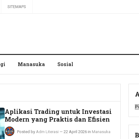
SITEMAPS
gi
Manasuka
Sosial
A
A
Aplikasi Trading untuk Investasi
Modern yang Praktis dan Efisien
Posted by
Adm Literasi
—
22 April 2026
in
Manasuka
B