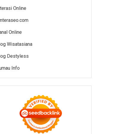
iterasi Online
enteraseo.com
anal Online
log Wisatasiana
log Destyless
umau Info