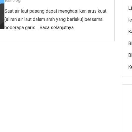
Teknologi
L
Saat air laut pasang dapat menghasilkan arus kuat
(aliran air laut dalam arah yang berlaku) bersama
l
beberapa garis…
Baca selanjutnya
K
B
B
K