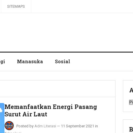
SITEMAPS
gi
Manasuka
Sosial
A
A
Memanfaatkan Energi Pasang
Surut Air Laut
Posted by
Adm Literasi
—
11 September 2021
in
B