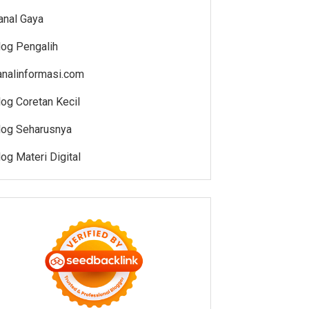
anal Gaya
log Pengalih
analinformasi.com
log Coretan Kecil
log Seharusnya
log Materi Digital