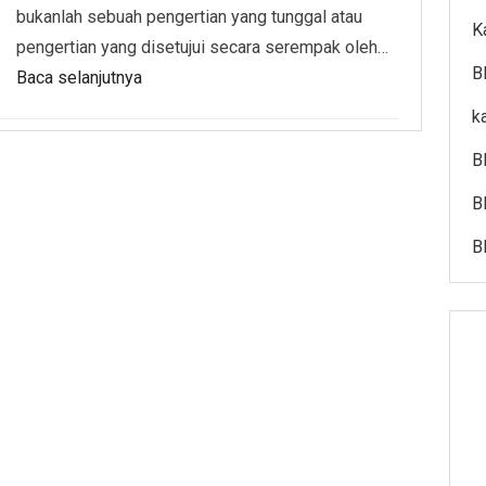
bukanlah sebuah pengertian yang tunggal atau
K
pengertian yang disetujui secara serempak oleh…
B
Baca selanjutnya
k
B
B
B