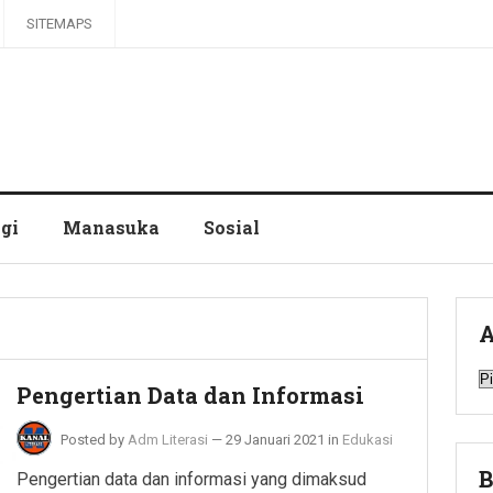
SITEMAPS
gi
Manasuka
Sosial
A
A
Pengertian Data dan Informasi
Posted by
Adm Literasi
—
29 Januari 2021
in
Edukasi
B
Pengertian data dan informasi yang dimaksud