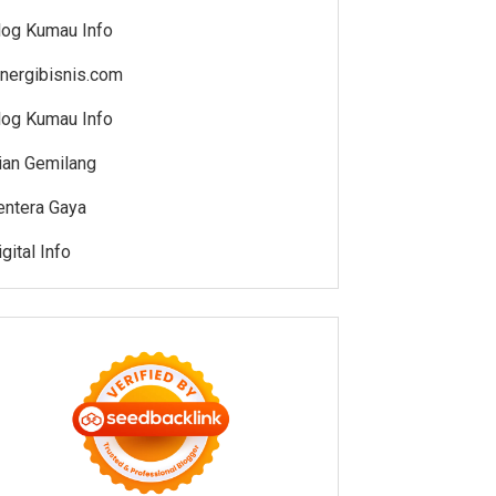
log Kumau Info
inergibisnis.com
log Kumau Info
ian Gemilang
entera Gaya
gital Info