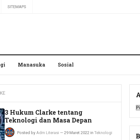
SITEMAPS
gi
Manasuka
Sosial
RKE
A
A
3 Hukum Clarke tentang
Teknologi dan Masa Depan
Posted by
Adm Literasi
—
29 Maret 2022
in
Teknologi
B