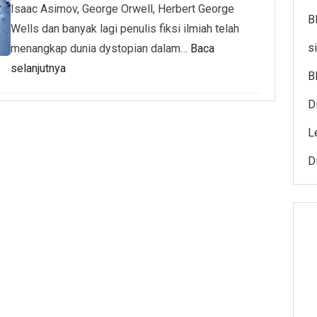
Isaac Asimov, George Orwell, Herbert George
B
Wells dan banyak lagi penulis fiksi ilmiah telah
s
menangkap dunia dystopian dalam…
Baca
selanjutnya
B
D
L
Di