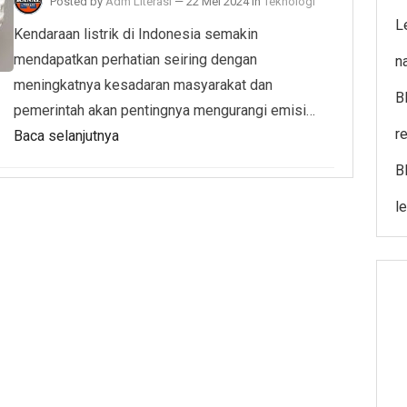
Posted by
Adm Literasi
—
22 Mei 2024
in
Teknologi
L
Kendaraan listrik di Indonesia semakin
mendapatkan perhatian seiring dengan
n
meningkatnya kesadaran masyarakat dan
B
pemerintah akan pentingnya mengurangi emisi…
r
Baca selanjutnya
B
l