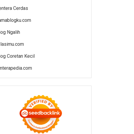
entera Cerdas
amablogku.com
log Ngalih
elasimu.com
log Coretan Kecil
enterapedia.com