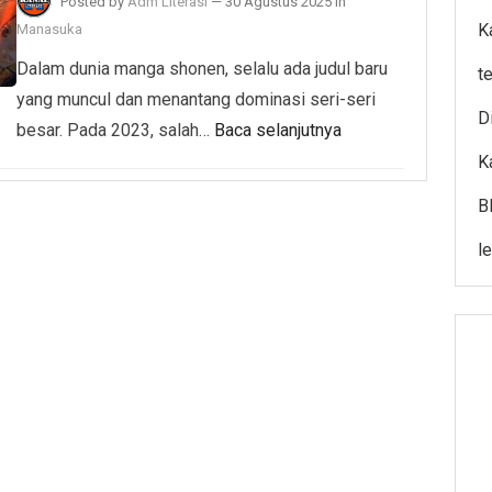
Posted by
Adm Literasi
—
30 Agustus 2025
in
K
Manasuka
Dalam dunia manga shonen, selalu ada judul baru
t
yang muncul dan menantang dominasi seri-seri
Di
besar. Pada 2023, salah…
Baca selanjutnya
K
B
l