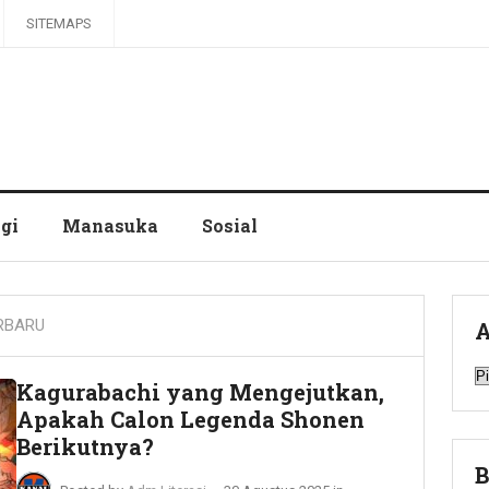
SITEMAPS
gi
Manasuka
Sosial
RBARU
A
A
Kagurabachi yang Mengejutkan,
Apakah Calon Legenda Shonen
Berikutnya?
B