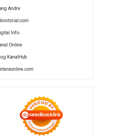
ang Andre
eknotorial.com
gital Info
anal Online
log KanalHub
enteraonline.com