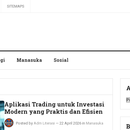
SITEMAPS
gi
Manasuka
Sosial
A
A
Aplikasi Trading untuk Investasi
Modern yang Praktis dan Efisien
Posted by
Adm Literasi
—
22 April 2026
in
Manasuka
B