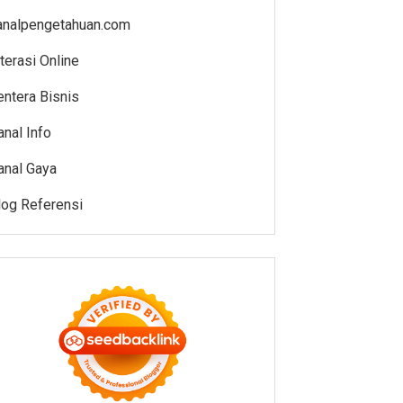
analpengetahuan.com
iterasi Online
entera Bisnis
anal Info
anal Gaya
log Referensi