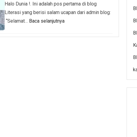
Halo Dunia !. Ini adalah pos pertama di blog
B
Literasi yang berisi salam ucapan dari admin blog:
B
“Selamat…
Baca selanjutnya
B
K
B
k