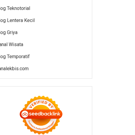
log Teknotorial
log Lentera Kecil
log Griya
anal Wisata
log Temporatif
analekbis.com