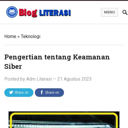
MENU
Blog Literasi
Home
»
Teknologi
Pengertian tentang Keamanan
Siber
Posted by
Adm Literasi
—
21 Agustus 2023
Share on
Share on
Twitter
Facebook