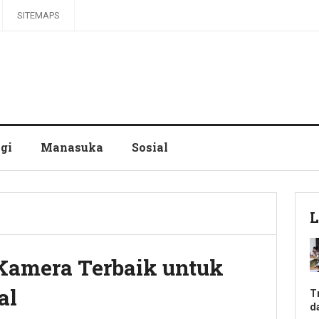
SITEMAPS
gi
Manasuka
Sosial
L
Kamera Terbaik untuk
al
T
d