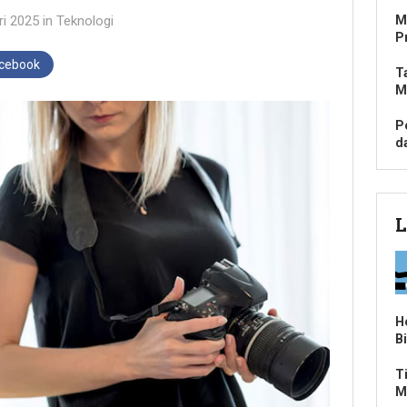
ri 2025
in
Teknologi
M
P
acebook
T
M
P
d
L
H
B
T
M