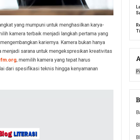
L
S
angkat yang mumpuni untuk menghasilkan karya-
R
T
emilih kamera terbaik menjadi langkah pertama yang
gin mengembangkan kariernya. Kamera bukan hanya
ga menjadi sarana untuk mengekspresikan kreativitas
A
ifm.org
, memilih kamera yang tepat harus
i dari spesifikasi teknis hingga kenyamanan
A
B
B
B
B