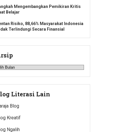
angkah Mengembangkan Pemikiran Kritis
aat Belajar
entan Risiko, 88,66% Masyarakat Indonesia
idak Terlindungi Secara Finansial
rsip
rsip
log Literasi Lain
araja Blog
log Kreatif
log Ngalih